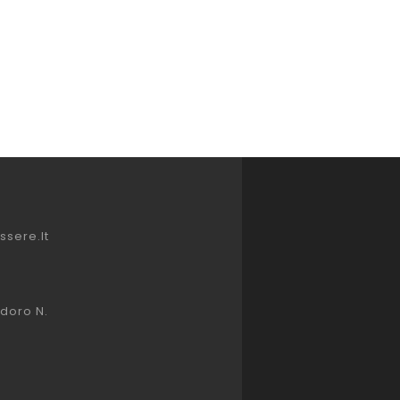
sere.it
idoro N.