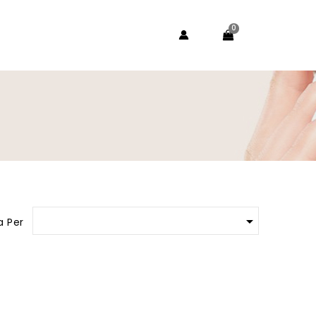
0

a Per