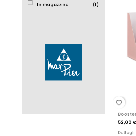
In magazzino
(1)
favorite_border
Booster
52,00 
Dettagli