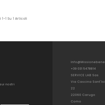
 1-1 Su 1 Articoli
Info@missionebenes
+39 031 5478814
SERVICE LAB Sas
Via Cascina Sant'Is
sui nostri
22
22060 Carugo
Como