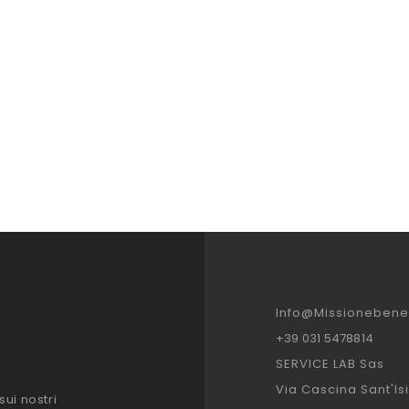
Info@missionebenes
+39 031 5478814
SERVICE LAB Sas
Via Cascina Sant'Is
sui nostri