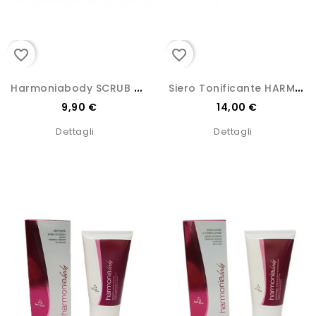
favorite_border
favorite_border
H
Armoniabody SCRUB Ai Microgranuli Di Albicocca E Mandorla
S
Iero Tonificante HARMONIA PLUS
9,90 €
14,00 €
Dettagli
Dettagli