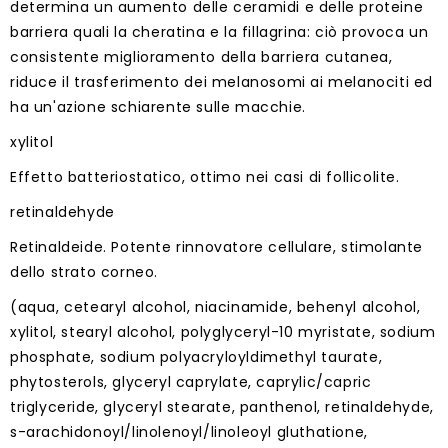
determina un aumento delle ceramidi e delle proteine
barriera quali la cheratina e la fillagrina: ciò provoca un
consistente miglioramento della barriera cutanea,
riduce il trasferimento dei melanosomi ai melanociti ed
ha un'azione schiarente sulle macchie.
xylitol
Effetto batteriostatico, ottimo nei casi di follicolite.
retinaldehyde
Retinaldeide. Potente rinnovatore cellulare, stimolante
dello strato corneo.
(aqua, cetearyl alcohol, niacinamide, behenyl alcohol,
xylitol, stearyl alcohol, polyglyceryl-10 myristate, sodium
phosphate, sodium polyacryloyldimethyl taurate,
phytosterols, glyceryl caprylate, caprylic/capric
triglyceride, glyceryl stearate, panthenol, retinaldehyde,
s-arachidonoyl/linolenoyl/linoleoyl gluthatione,