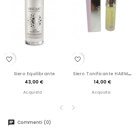
favorite_border
favorite_border
S
Iero Tonificante HARMONIA...
Siero Equilibrante
Prezzo
Prezzo
43,00 €
14,00 €
Acquista
Acquista
Commenti (0)